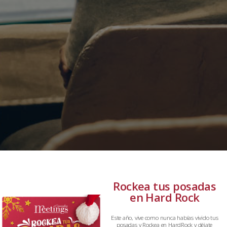
Rockea tus posadas
en Hard Rock
Este año, vive como nunca habías vivido tus
posadas y Rockea en HardRock y déjate