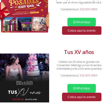
llevar por el ritmo inigualable del rock.
Contáctanos al:
332 505 0609
WhatsApp
Cotiza aquí tu evento
Tus XV años
Celebra tus XV años en grande con
Convention Meetings y crea recuerdos
inolvidables junto a tus seres queridos
Contáctanos al:
332 505 0609
WhatsApp
Cotiza aquí tu evento