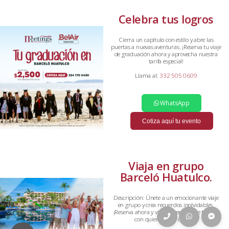
Celebra tus logros
Cierra un capítulo con estilo y abre las
puertas a nuevas aventuras. ¡Reserva tu viaje
de graduación ahora y aprovecha nuestra
tarifa especial!
Llama al:
332 505 0609
WhatsApp
Cotiza aquí tu evento
Viaja en grupo
Barceló Huatulco.
Descripción: Únete a un emocionante viaje
en grupo y crea recuerdos inolvidables.
¡Reserva ahora y vive la aventura de tu vida
con quienes más quieres!